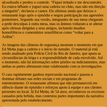
alcoolizado e perdeu o controle. “Fiquei irritado e me descontrolei.
Eu estava bêbado e joguei uma cadeira no chão, mas não em direção
a ninguém”, declarou o cantor. Ele afirmou ainda que deixou o
restaurante logo após o episódio e negou participação nas agressões
posteriores. Segundo sua versão, integrantes de sua mesa chegaram
a pedir desculpas à outra mesa, mas os ânimos voltaram a se alterar
após ofensas dirigidas a seus amigos, incluindo insultos
homofóbicos e comentários xenofóbicos como “voltar para a
Arábia”.
As imagens das câmeras de segurança mostram o momento em que
Ed Motta joga a cadeira e o início do tumulto. O material já está
sendo analisado pela Polícia Civil do Rio de Janeiro, que apura as
circunstâncias da briga e a responsabilidade de cada envolvido. Até
o momento, não há informações sobre prisões ou indiciamentos, mas
ambas as partes afirmaram estar colaborando com as investigações.
O caso rapidamente ganhou repercussão nacional e passou a
dominar debates nas redes sociais e em programas de
entretenimento. O restaurante afirmou que não permanecerá em
silêncio diante do episódio e reforçou apoio à equipe e aos clientes
presentes no local. Já Ed Motta, de 54 anos, reconheceu os excessos
causados pela bebida, mas contestou partes importantes da narrativa
apresentada pelo estabelecimento.