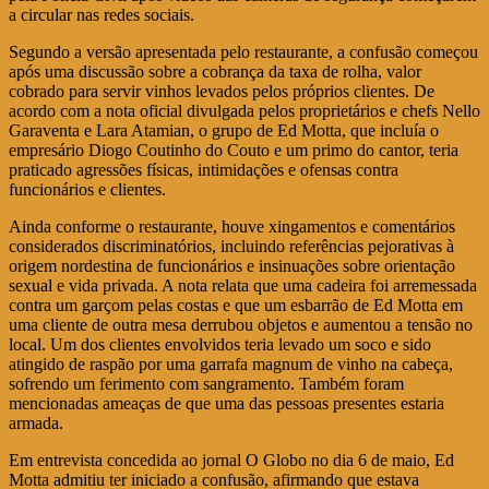
a circular nas redes sociais.
Segundo a versão apresentada pelo restaurante, a confusão começou
após uma discussão sobre a cobrança da taxa de rolha, valor
cobrado para servir vinhos levados pelos próprios clientes. De
acordo com a nota oficial divulgada pelos proprietários e chefs Nello
Garaventa e Lara Atamian, o grupo de Ed Motta, que incluía o
empresário Diogo Coutinho do Couto e um primo do cantor, teria
praticado agressões físicas, intimidações e ofensas contra
funcionários e clientes.
Ainda conforme o restaurante, houve xingamentos e comentários
considerados discriminatórios, incluindo referências pejorativas à
origem nordestina de funcionários e insinuações sobre orientação
sexual e vida privada. A nota relata que uma cadeira foi arremessada
contra um garçom pelas costas e que um esbarrão de Ed Motta em
uma cliente de outra mesa derrubou objetos e aumentou a tensão no
local. Um dos clientes envolvidos teria levado um soco e sido
atingido de raspão por uma garrafa magnum de vinho na cabeça,
sofrendo um ferimento com sangramento. Também foram
mencionadas ameaças de que uma das pessoas presentes estaria
armada.
Em entrevista concedida ao jornal O Globo no dia 6 de maio, Ed
Motta admitiu ter iniciado a confusão, afirmando que estava