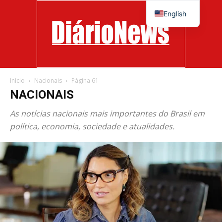
English
Início
Nacionais
Página 61
Diário
NACIONAIS
As notícias nacionais mais importantes do Brasil em
política, economia, sociedade e atualidades.
News