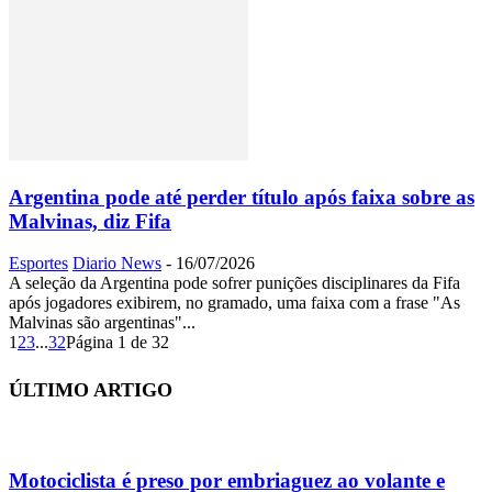
Argentina pode até perder título após faixa sobre as
Malvinas, diz Fifa
Esportes
Diario News
-
16/07/2026
A seleção da Argentina pode sofrer punições disciplinares da Fifa
após jogadores exibirem, no gramado, uma faixa com a frase "As
Malvinas são argentinas"...
1
2
3
...
32
Página 1 de 32
ÚLTIMO ARTIGO
Motociclista é preso por embriaguez ao volante e