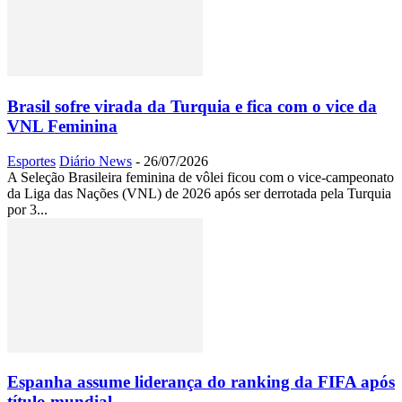
Brasil sofre virada da Turquia e fica com o vice da
VNL Feminina
Esportes
Diário News
-
26/07/2026
A Seleção Brasileira feminina de vôlei ficou com o vice-campeonato
da Liga das Nações (VNL) de 2026 após ser derrotada pela Turquia
por 3...
Espanha assume liderança do ranking da FIFA após
título mundial