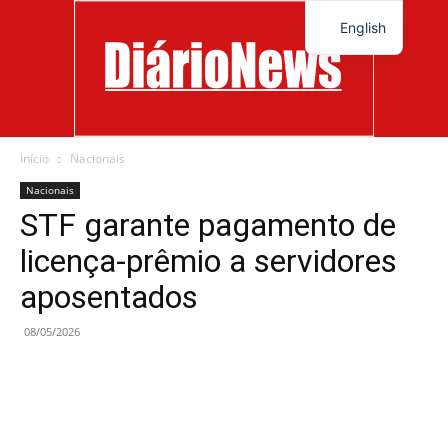
English
Início
Nacionais
Diário
Nacionais
STF garante pagamento de
licença-prêmio a servidores
News
aposentados
08/05/2026