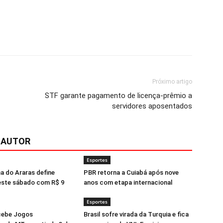
Próximo artigo
STF garante pagamento de licença-prêmio a
servidores aposentados
 AUTOR
Esportes
a do Araras define
PBR retorna a Cuiabá após nove
ste sábado com R$ 9
anos com etapa internacional
Esportes
cebe Jogos
Brasil sofre virada da Turquia e fica