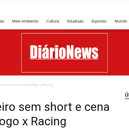
ais
Meio Ambiente
Cultura
Estaduais
Esportes
Mundo
cena viraliza em Botafogo x Racing
Ú
Diário
eiro sem short e cena
fogo x Racing