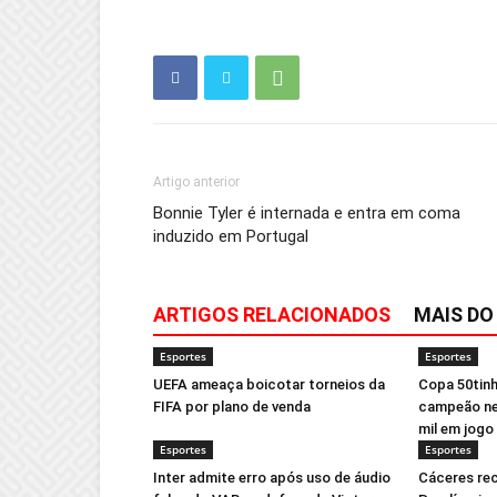
Artigo anterior
Bonnie Tyler é internada e entra em coma
induzido em Portugal
ARTIGOS RELACIONADOS
MAIS DO
Esportes
Esportes
UEFA ameaça boicotar torneios da
Copa 50tinh
FIFA por plano de venda
campeão ne
mil em jogo
Esportes
Esportes
Inter admite erro após uso de áudio
Cáceres re