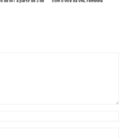
s de MT a partir de 3 de
com o vice da VNL Feminina