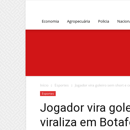
Economia
Agropecuária
Policia
Nacion
Início
Esportes
Jogador vira goleiro sem short e 
Esportes
Jogador vira gol
viraliza em Bota