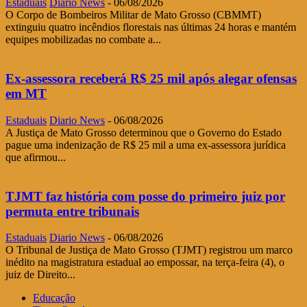
Estaduais
Diario News
-
06/08/2026
O Corpo de Bombeiros Militar de Mato Grosso (CBMMT)
extinguiu quatro incêndios florestais nas últimas 24 horas e mantém
equipes mobilizadas no combate a...
Ex-assessora receberá R$ 25 mil após alegar ofensas
em MT
Estaduais
Diario News
-
06/08/2026
A Justiça de Mato Grosso determinou que o Governo do Estado
pague uma indenização de R$ 25 mil a uma ex-assessora jurídica
que afirmou...
TJMT faz história com posse do primeiro juiz por
permuta entre tribunais
Estaduais
Diario News
-
06/08/2026
O Tribunal de Justiça de Mato Grosso (TJMT) registrou um marco
inédito na magistratura estadual ao empossar, na terça-feira (4), o
juiz de Direito...
Educação