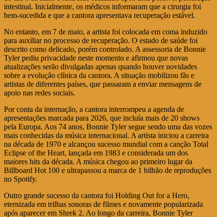
intestinal. Inicialmente, os médicos informaram que a cirurgia foi
bem-sucedida e que a cantora apresentava recuperação estável.
No entanto, em 7 de maio, a artista foi colocada em coma induzido
para auxiliar no processo de recuperação. O estado de saúde foi
descrito como delicado, porém controlado. A assessoria de Bonnie
Tyler pediu privacidade neste momento e afirmou que novas
atualizações serão divulgadas apenas quando houver novidades
sobre a evolução clínica da cantora. A situação mobilizou fãs e
artistas de diferentes países, que passaram a enviar mensagens de
apoio nas redes sociais.
Por conta da internação, a cantora interrompeu a agenda de
apresentações marcada para 2026, que incluía mais de 20 shows
pela Europa. Aos 74 anos, Bonnie Tyler segue sendo uma das vozes
mais conhecidas da música internacional. A artista iniciou a carreira
na década de 1970 e alcançou sucesso mundial com a canção Total
Eclipse of the Heart, lançada em 1983 e considerada um dos
maiores hits da década. A música chegou ao primeiro lugar da
Billboard Hot 100 e ultrapassou a marca de 1 bilhão de reproduções
no Spotify.
Outro grande sucesso da cantora foi Holding Out for a Hero,
eternizada em trilhas sonoras de filmes e novamente popularizada
após aparecer em Shrek 2. Ao longo da carreira, Bonnie Tyler