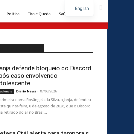
English
Política
Tiro e Queda
Saúde
Artigos
ÚLTIMO ARTIGO
anja defende bloqueio do Discord
pós caso envolvendo
dolescente
Diario News
-
07/08/2026
acionais
primeira-dama Rosângela da Silva, a Janja, defendeu
sta quinta-feira, 6 de agosto de 2026, que o Discord
ja retirado do ar no Brasil...
efesa Civil alerta para temporais