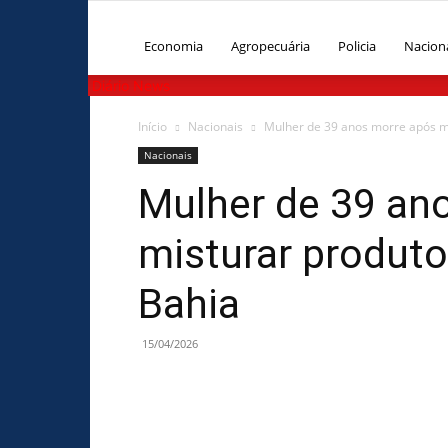
Economia
Agropecuária
Policia
Nacion
Diário News
Início
Nacionais
Mulher de 39 anos morre após m
Nacionais
Mulher de 39 an
misturar produto
Bahia
15/04/2026