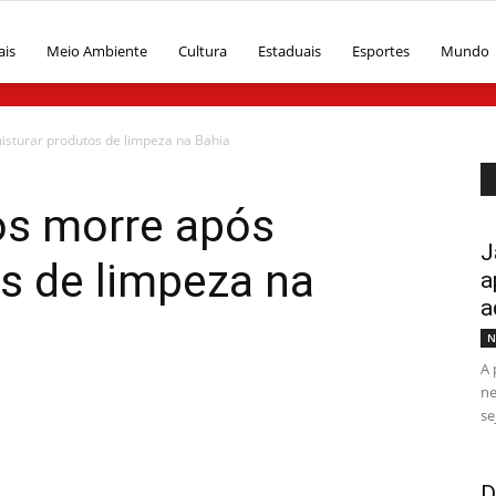
ais
Meio Ambiente
Cultura
Estaduais
Esportes
Mundo
isturar produtos de limpeza na Bahia
os morre após
J
s de limpeza na
a
a
N
A 
ne
se
D