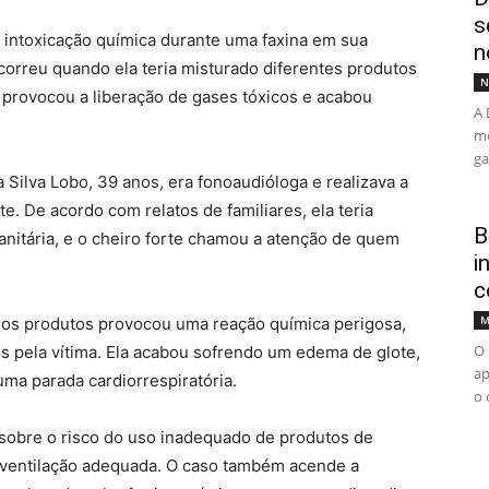
s
intoxicação química durante uma faxina em sua
n
correu quando ela teria misturado diferentes produtos
N
provocou a liberação de gases tóxicos e acabou
A 
me
ga
a Silva Lobo, 39 anos, era fonoaudióloga e realizava a
. De acordo com relatos de familiares, ela teria
B
anitária, e o cheiro forte chamou a atenção de quem
i
c
M
dos produtos provocou uma reação química perigosa,
O 
s pela vítima. Ela acabou sofrendo um edema de glote,
ap
uma parada cardiorrespiratória.
o 
s sobre o risco do uso inadequado de produtos de
ventilação adequada. O caso também acende a