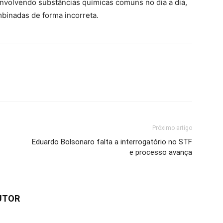
volvendo substâncias químicas comuns no dia a dia,
binadas de forma incorreta.
Próximo artigo
Eduardo Bolsonaro falta a interrogatório no STF
e processo avança
UTOR