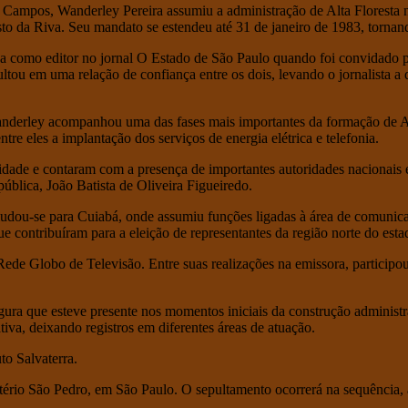
ampos, Wanderley Pereira assumiu a administração de Alta Floresta n
to da Riva. Seu mandato se estendeu até 31 de janeiro de 1983, tornand
 como editor no jornal O Estado de São Paulo quando foi convidado po
tou em uma relação de confiança entre os dois, levando o jornalista a 
anderley acompanhou uma das fases mais importantes da formação de Al
tre eles a implantação dos serviços de energia elétrica e telefonia.
dade e contaram com a presença de importantes autoridades nacionais e 
ública, João Batista de Oliveira Figueiredo.
a mudou-se para Cuiabá, onde assumiu funções ligadas à área de comun
 contribuíram para a eleição de representantes da região norte do estad
Rede Globo de Televisão. Entre suas realizações na emissora, participo
a que esteve presente nos momentos iniciais da construção administrativ
tiva, deixando registros em diferentes áreas de atuação.
to Salvaterra.
mitério São Pedro, em São Paulo. O sepultamento ocorrerá na sequência, 