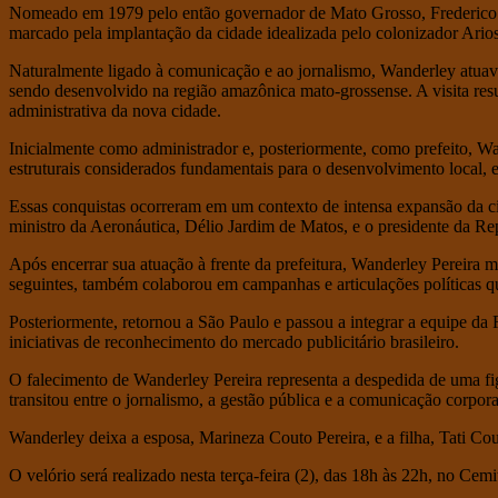
Nomeado em 1979 pelo então governador de Mato Grosso, Frederico C
marcado pela implantação da cidade idealizada pelo colonizador Arios
Naturalmente ligado à comunicação e ao jornalismo, Wanderley atuava
sendo desenvolvido na região amazônica mato-grossense. A visita resul
administrativa da nova cidade.
Inicialmente como administrador e, posteriormente, como prefeito, W
estruturais considerados fundamentais para o desenvolvimento local, en
Essas conquistas ocorreram em um contexto de intensa expansão da ci
ministro da Aeronáutica, Délio Jardim de Matos, e o presidente da Rep
Após encerrar sua atuação à frente da prefeitura, Wanderley Pereir
seguintes, também colaborou em campanhas e articulações políticas que
Posteriormente, retornou a São Paulo e passou a integrar a equipe da 
iniciativas de reconhecimento do mercado publicitário brasileiro.
O falecimento de Wanderley Pereira representa a despedida de uma figur
transitou entre o jornalismo, a gestão pública e a comunicação corpora
Wanderley deixa a esposa, Marineza Couto Pereira, e a filha, Tati Cou
O velório será realizado nesta terça-feira (2), das 18h às 22h, no Ce