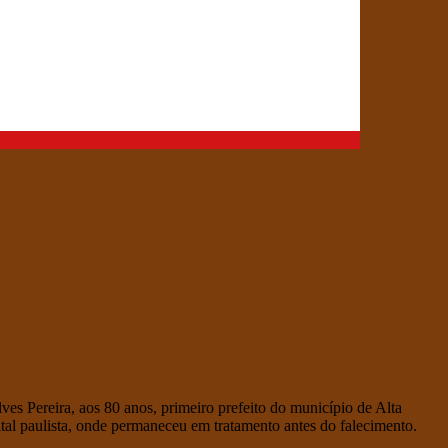
ves Pereira, aos 80 anos, primeiro prefeito do município de Alta
tal paulista, onde permaneceu em tratamento antes do falecimento.