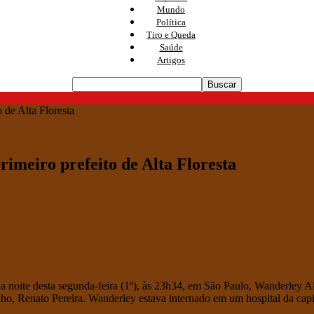
Mundo
Política
Tiro e Queda
Saúde
Artigos
 de Alta Floresta
imeiro prefeito de Alta Floresta
na noite desta segunda-feira (1º), às 23h34, em São Paulo, Wanderley Al
nho, Renato Pereira. Wanderley estava internado em um hospital da capi