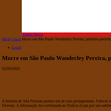
Diário News
Início
Local
Morre em São Paulo Wanderley Pereira, primeiro prefeito
Local
Morre em São Paulo Wanderley Pereira, pr
02/06/2026
A história de Alta Floresta perdeu um de seus protagonistas. Faleceu 
Floresta. A informação foi confirmada ao Notícia Exata por seu sobri