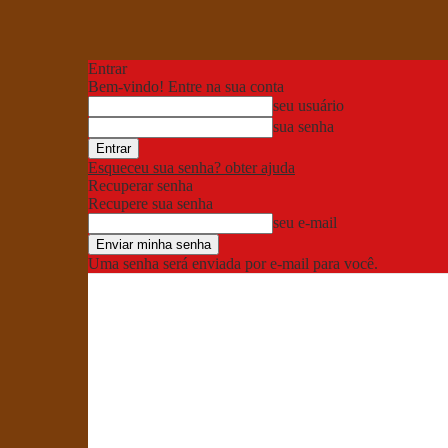
Entrar
Bem-vindo! Entre na sua conta
seu usuário
sua senha
Esqueceu sua senha? obter ajuda
Recuperar senha
Recupere sua senha
seu e-mail
Uma senha será enviada por e-mail para você.