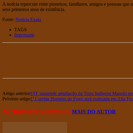
A notícia repercute entre pioneiros, familiares, amigos e pessoas qu
seus primeiros anos de existência.
Fonte:
Noticia Exata
TAGS
Importante
Artigo anterior
STF suspende ampliação da Terra Indígena Manoki e
Próximo artigo
1ª Corrida Homens do Fogo será realizada em Alta Flo
ARTIGOS RELACIONADOS
MAIS DO AUTOR