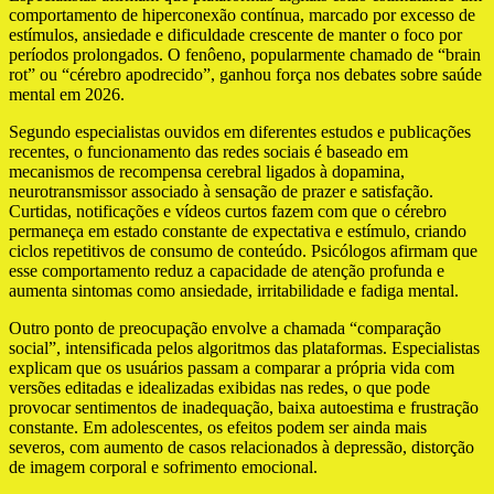
comportamento de hiperconexão contínua, marcado por excesso de
estímulos, ansiedade e dificuldade crescente de manter o foco por
períodos prolongados. O fenôeno, popularmente chamado de “brain
rot” ou “cérebro apodrecido”, ganhou força nos debates sobre saúde
mental em 2026.
Segundo especialistas ouvidos em diferentes estudos e publicações
recentes, o funcionamento das redes sociais é baseado em
mecanismos de recompensa cerebral ligados à dopamina,
neurotransmissor associado à sensação de prazer e satisfação.
Curtidas, notificações e vídeos curtos fazem com que o cérebro
permaneça em estado constante de expectativa e estímulo, criando
ciclos repetitivos de consumo de conteúdo. Psicólogos afirmam que
esse comportamento reduz a capacidade de atenção profunda e
aumenta sintomas como ansiedade, irritabilidade e fadiga mental.
Outro ponto de preocupação envolve a chamada “comparação
social”, intensificada pelos algoritmos das plataformas. Especialistas
explicam que os usuários passam a comparar a própria vida com
versões editadas e idealizadas exibidas nas redes, o que pode
provocar sentimentos de inadequação, baixa autoestima e frustração
constante. Em adolescentes, os efeitos podem ser ainda mais
severos, com aumento de casos relacionados à depressão, distorção
de imagem corporal e sofrimento emocional.