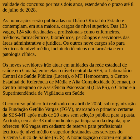
validade do concurso por mais dois anos, estendendo o prazo até 8
de julho de 2028.
As nomeações serão publicadas no Diário Oficial do Estado e
contemplam, em sua maioria, cargos de nível superior. Das 133
vagas, 124 são destinadas a profissionais como enfermeiros,
médicos, farmacêuticos, biomédicos, psicólogos e servidores das
áreas administrativa e jurídica. Os outros nove cargos são para
técnicos de nível médio, incluindo técnicos em farmácia e em
patologia clínica.
Os novos servidores irão atuar em unidades da rede estadual de
saúde em Cuiabá, entre elas o nível central da SES, o Laboratório
Central de Saúde Pública (Lacen), o MT Hemocentro, o Centro
Estadual de Referência de Média e Alta Complexidade (Cermac), o
Centro Integrado de Assistência Psicossocial (CIAPS), o Cridac e a
Superintendência de Vigilância em Saúde.
O concurso público foi realizado em abril de 2024, sob organização
da Fundação Getúlio Vargas (FGV), marcando o primeiro certame
da SES-MT após mais de 20 anos sem seleção pública para a pasta.
Ao todo, cerca de 33 mil candidatos participaram da disputa, que
ofereceu 406 vagas em cadastro de reserva para profissionais
técnicos de nível médio e superior destinados aos serviços do
Sistema Único de Saúde (SUS). A homologação ocorreu em julho