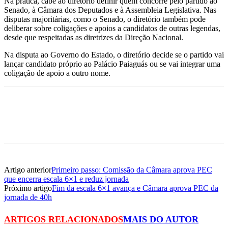
Na prática, cabe ao diretório definir quem concorre pelo partido ao
Senado, à Câmara dos Deputados e à Assembleia Legislativa. Nas
disputas majoritárias, como o Senado, o diretório também pode
deliberar sobre coligações e apoios a candidatos de outras legendas,
desde que respeitadas as diretrizes da Direção Nacional.
Na disputa ao Governo do Estado, o diretório decide se o partido vai
lançar candidato próprio ao Palácio Paiaguás ou se vai integrar uma
coligação de apoio a outro nome.
Artigo anterior
Primeiro passo: Comissão da Câmara aprova PEC
que encerra escala 6×1 e reduz jornada
Próximo artigo
Fim da escala 6×1 avança e Câmara aprova PEC da
jornada de 40h
ARTIGOS RELACIONADOS
MAIS DO AUTOR