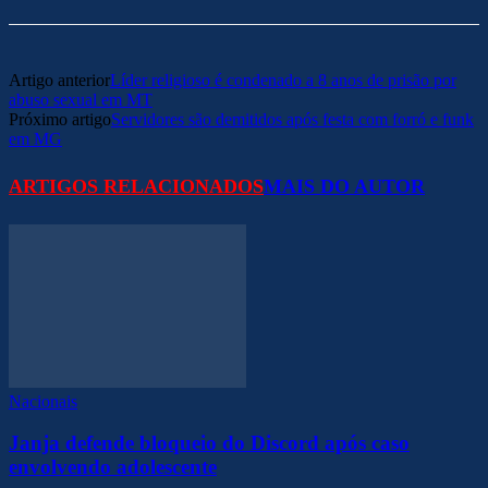
Artigo anterior
Líder religioso é condenado a 8 anos de prisão por
abuso sexual em MT
Próximo artigo
Servidores são demitidos após festa com forró e funk
em MG
ARTIGOS RELACIONADOS
MAIS DO AUTOR
Nacionais
Janja defende bloqueio do Discord após caso
envolvendo adolescente