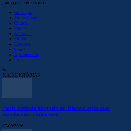
transações entre os dois...
Educação
Tiro e Queda
Cultura
Policia
Nacionais
Mundo
Esportes
Saúde
Agropecuária
Local
©
MAIS HISTÓRIAS
Janja defende bloqueio do Discord após caso
envolvendo adolescente
07/08/2026