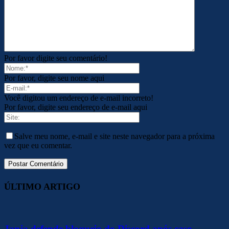
Por favor digite seu comentário!
Por favor, digite seu nome aqui
Você digitou um endereço de e-mail incorreto!
Por favor, digite seu endereço de e-mail aqui
Salve meu nome, e-mail e site neste navegador para a próxima
vez que eu comentar.
ÚLTIMO ARTIGO
Janja defende bloqueio do Discord após caso