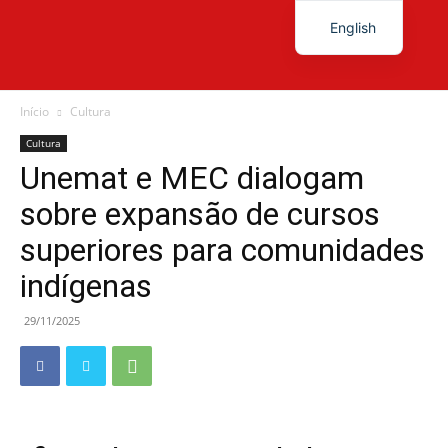
English
Diário
Início
Cultura
Cultura
Unemat e MEC dialogam
News
sobre expansão de cursos
superiores para comunidades
indígenas
29/11/2025