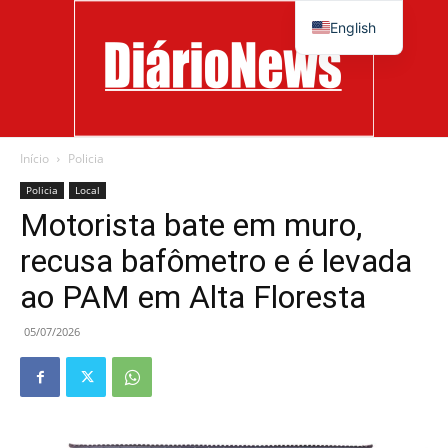
English
Início
Policia
Diário
Policia
Local
Motorista bate em muro,
recusa bafômetro e é levada
News
ao PAM em Alta Floresta
05/07/2026