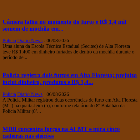
Câmera falha no momento do furto e R$ 1,4 mil
somem de mochila em...
Policia
Diario News
-
06/08/2026
Uma aluna da Escola Técnica Estadual (Secitec) de Alta Floresta
teve R$ 1.400 em dinheiro furtados de dentro da mochila durante o
período de...
Polícia registra dois furtos em Alta Floresta; prejuízo
inclui dinheiro, produtos e R$ 1,4...
Policia
Diario News
-
06/08/2026
A Polícia Militar registrou duas ocorrências de furto em Alta Floresta
(MT) na quarta-feira (5), conforme relatório do 8º Batalhão da
Polícia Militar (8º...
MDB concentra forças na ALMT e mira cinco
cadeiras nas eleições