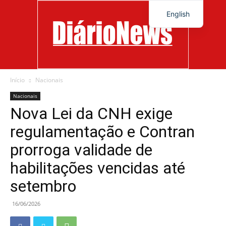
English
Início
Nacionais
Diário
Nacionais
Nova Lei da CNH exige
regulamentação e Contran
News
prorroga validade de
habilitações vencidas até
setembro
16/06/2026