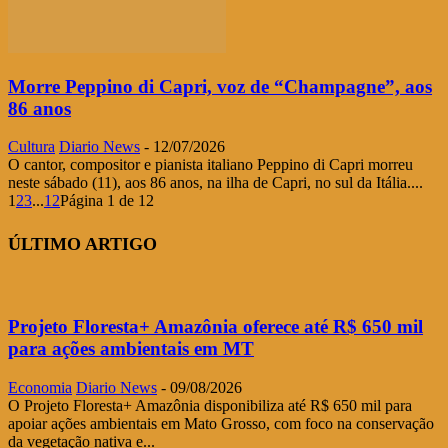
Morre Peppino di Capri, voz de “Champagne”, aos
86 anos
Cultura
Diario News
-
12/07/2026
O cantor, compositor e pianista italiano Peppino di Capri morreu
neste sábado (11), aos 86 anos, na ilha de Capri, no sul da Itália....
1
2
3
...
12
Página 1 de 12
ÚLTIMO ARTIGO
Projeto Floresta+ Amazônia oferece até R$ 650 mil
para ações ambientais em MT
Economia
Diario News
-
09/08/2026
O Projeto Floresta+ Amazônia disponibiliza até R$ 650 mil para
apoiar ações ambientais em Mato Grosso, com foco na conservação
da vegetação nativa e...