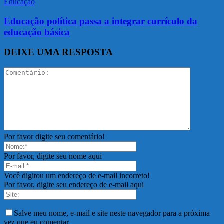
Educação
Educação política passa a integrar currículo da
educação básica
DEIXE UMA RESPOSTA
Por favor digite seu comentário!
Por favor, digite seu nome aqui
Você digitou um endereço de e-mail incorreto!
Por favor, digite seu endereço de e-mail aqui
Salve meu nome, e-mail e site neste navegador para a próxima
vez que eu comentar.