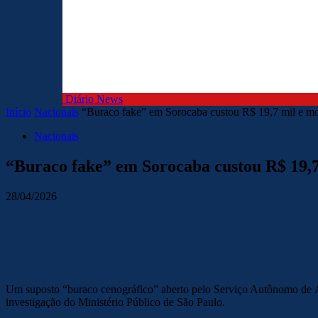
Diário News
Início
Nacionais
“Buraco fake” em Sorocaba custou R$ 19,7 mil e mob
Nacionais
“Buraco fake” em Sorocaba custou R$ 19,7 
28/04/2026
Um suposto “buraco cenográfico” aberto pelo Serviço Autônomo de Ág
investigação do Ministério Público de São Paulo.