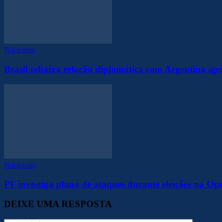
Nacionais
Brasil rebaixa relação diplomática com Argentina apó
Nacionais
PF investiga plano de ataques durante eleições na O
DEIXE UMA RESPOSTA