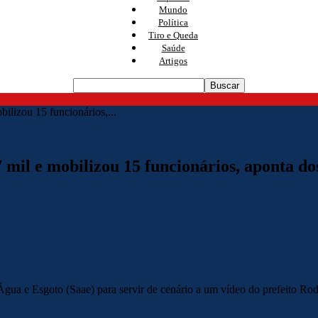
Mundo
Política
Tiro e Queda
Saúde
Artigos
ilizou 15 funcionários,...
mil e mobilizou 15 funcionários, aponta do
ua e Esgoto (Saae) para servir de cenário a um vídeo do prefeito Rod