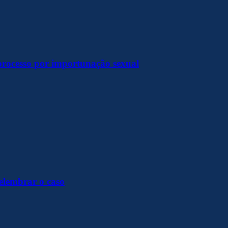
processo por importunação sexual
elembrar o caso