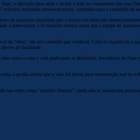
 Saae, a operação para abrir e fechar a vala no cruzamento das ruas D
 veículos, incluindo retroescavadeira, caminhão-pipa e caminhão de at
ores da autarquia suspeitam que o buraco foi fabricado intencionalmen
lidade à intervenção. Um morador relatou ainda que a equipe de manuten
ocal da “obra”, em um conteúdo que viralizou. Críticos classificam a 
 desvio de finalidade.
rime sobre o caso e está analisando as denúncias. Servidores do Saae e
nota, a gestão afirma que a vala foi aberta para manutenção real na re
ido nas redes como “prefeito tiktoker”, ainda não se manifestou public