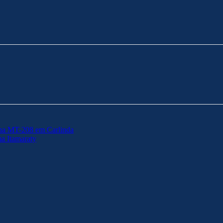
e na MT-208 em Carlinda
ma Itamaraty