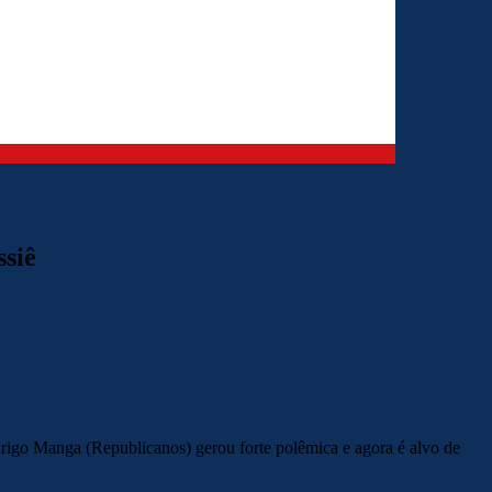
ssiê
rigo Manga (Republicanos) gerou forte polêmica e agora é alvo de