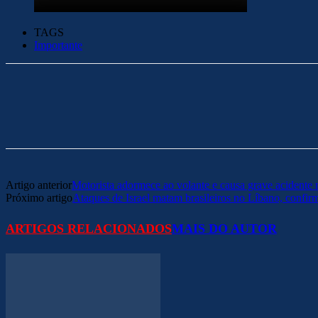
TAGS
Importante
Artigo anterior
Motorista adormece ao volante e causa grave acident
Próximo artigo
Ataques de Israel matam brasileiros no Líbano, confir
ARTIGOS RELACIONADOS
MAIS DO AUTOR