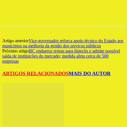
Artigo anterior
Vice-governador reforça apoio técnico do Estado aos
municípios na melhoria da gestão dos serviços públicos
Próximo artigo
BC endurece regras para fintechs e admite possível
saída de instituições do mercado; medida afeta cerca de 500
empresas
ARTIGOS RELACIONADOS
MAIS DO AUTOR