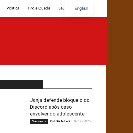
Política
Tiro e Queda
Saúde
Artigos
English
ÚLTIMO ARTIGO
Janja defende bloqueio do
Discord após caso
envolvendo adolescente
Diario News
-
07/08/2026
Nacionais