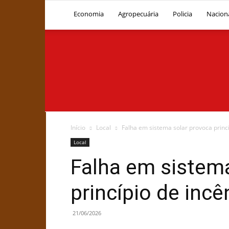
Economia
Agropecuária
Policia
Nacion
Início
Local
Falha em sistema solar provoca princí
Local
Falha em sistem
princípio de incê
21/06/2026