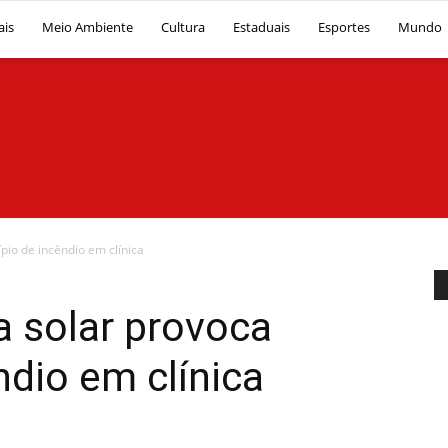
ais
Meio Ambiente
Cultura
Estaduais
Esportes
Mundo
Diário
pio de incêndio em clínica
a solar provoca
ndio em clínica
News