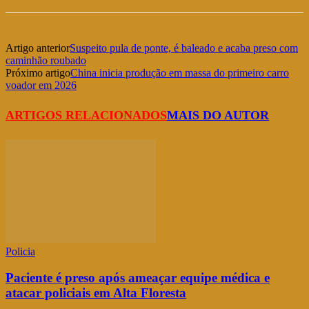
Artigo anterior
Suspeito pula de ponte, é baleado e acaba preso com
caminhão roubado
Próximo artigo
China inicia produção em massa do primeiro carro
voador em 2026
ARTIGOS RELACIONADOS
MAIS DO AUTOR
Policia
Paciente é preso após ameaçar equipe médica e
atacar policiais em Alta Floresta