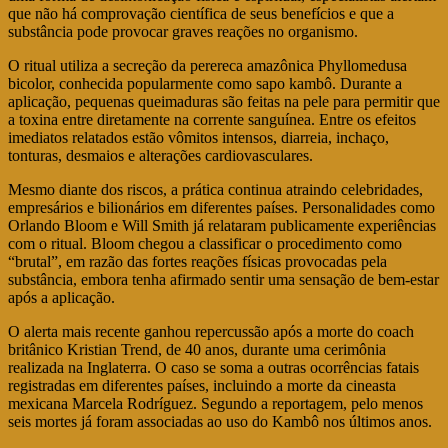
que não há comprovação científica de seus benefícios e que a
substância pode provocar graves reações no organismo.
O ritual utiliza a secreção da perereca amazônica Phyllomedusa
bicolor, conhecida popularmente como sapo kambô. Durante a
aplicação, pequenas queimaduras são feitas na pele para permitir que
a toxina entre diretamente na corrente sanguínea. Entre os efeitos
imediatos relatados estão vômitos intensos, diarreia, inchaço,
tonturas, desmaios e alterações cardiovasculares.
Mesmo diante dos riscos, a prática continua atraindo celebridades,
empresários e bilionários em diferentes países. Personalidades como
Orlando Bloom e Will Smith já relataram publicamente experiências
com o ritual. Bloom chegou a classificar o procedimento como
“brutal”, em razão das fortes reações físicas provocadas pela
substância, embora tenha afirmado sentir uma sensação de bem-estar
após a aplicação.
O alerta mais recente ganhou repercussão após a morte do coach
britânico Kristian Trend, de 40 anos, durante uma cerimônia
realizada na Inglaterra. O caso se soma a outras ocorrências fatais
registradas em diferentes países, incluindo a morte da cineasta
mexicana Marcela Rodríguez. Segundo a reportagem, pelo menos
seis mortes já foram associadas ao uso do Kambô nos últimos anos.