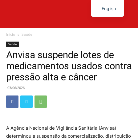
English
Diário
Início
Saúde
Saúde
Anvisa suspende lotes de
News
medicamentos usados contra
pressão alta e câncer
03/06/2026
A Agência Nacional de Vigilância Sanitária (Anvisa)
determinou a suspensão da comercialização, distribuição