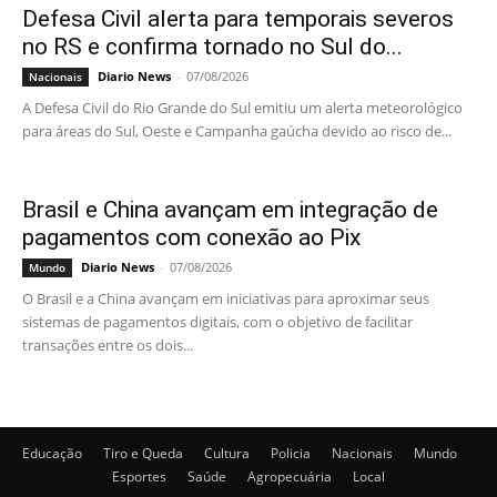
Defesa Civil alerta para temporais severos
no RS e confirma tornado no Sul do...
Diario News
-
07/08/2026
Nacionais
A Defesa Civil do Rio Grande do Sul emitiu um alerta meteorológico
para áreas do Sul, Oeste e Campanha gaúcha devido ao risco de...
Brasil e China avançam em integração de
pagamentos com conexão ao Pix
Diario News
-
07/08/2026
Mundo
O Brasil e a China avançam em iniciativas para aproximar seus
sistemas de pagamentos digitais, com o objetivo de facilitar
transações entre os dois...
Educação
Tiro e Queda
Cultura
Policia
Nacionais
Mundo
Esportes
Saúde
Agropecuária
Local