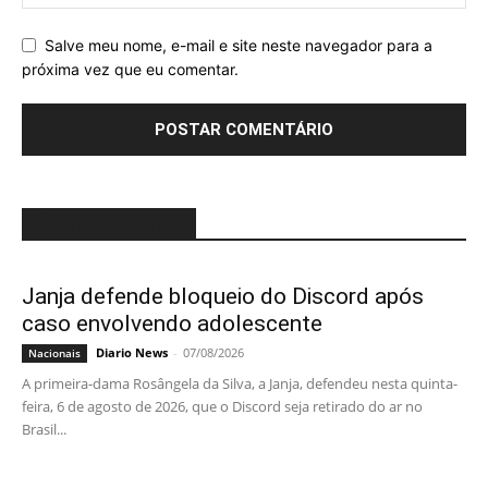
Salve meu nome, e-mail e site neste navegador para a
próxima vez que eu comentar.
ÚLTIMO ARTIGO
Janja defende bloqueio do Discord após
caso envolvendo adolescente
Diario News
-
07/08/2026
Nacionais
A primeira-dama Rosângela da Silva, a Janja, defendeu nesta quinta-
feira, 6 de agosto de 2026, que o Discord seja retirado do ar no
Brasil...