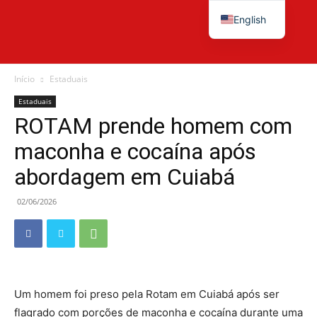
English
Diário
Início
Estaduais
Estaduais
ROTAM prende homem com
News
maconha e cocaína após
abordagem em Cuiabá
02/06/2026
Um homem foi preso pela Rotam em Cuiabá após ser
flagrado com porções de maconha e cocaína durante uma