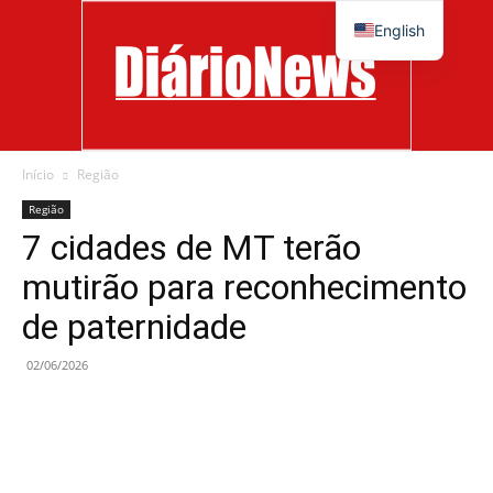
English
Início
Região
Diário
Região
7 cidades de MT terão
mutirão para reconhecimento
News
de paternidade
02/06/2026