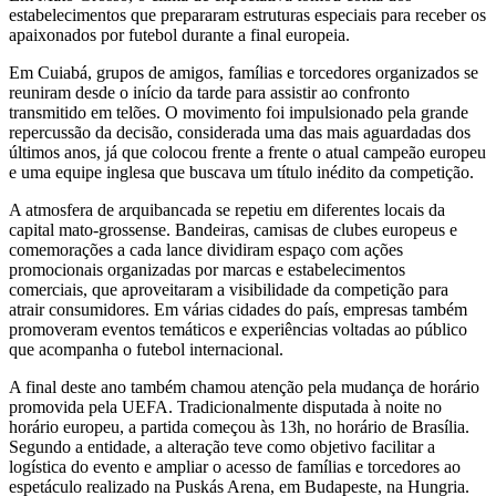
estabelecimentos que prepararam estruturas especiais para receber os
apaixonados por futebol durante a final europeia.
Em Cuiabá, grupos de amigos, famílias e torcedores organizados se
reuniram desde o início da tarde para assistir ao confronto
transmitido em telões. O movimento foi impulsionado pela grande
repercussão da decisão, considerada uma das mais aguardadas dos
últimos anos, já que colocou frente a frente o atual campeão europeu
e uma equipe inglesa que buscava um título inédito da competição.
A atmosfera de arquibancada se repetiu em diferentes locais da
capital mato-grossense. Bandeiras, camisas de clubes europeus e
comemorações a cada lance dividiram espaço com ações
promocionais organizadas por marcas e estabelecimentos
comerciais, que aproveitaram a visibilidade da competição para
atrair consumidores. Em várias cidades do país, empresas também
promoveram eventos temáticos e experiências voltadas ao público
que acompanha o futebol internacional.
A final deste ano também chamou atenção pela mudança de horário
promovida pela UEFA. Tradicionalmente disputada à noite no
horário europeu, a partida começou às 13h, no horário de Brasília.
Segundo a entidade, a alteração teve como objetivo facilitar a
logística do evento e ampliar o acesso de famílias e torcedores ao
espetáculo realizado na Puskás Arena, em Budapeste, na Hungria.