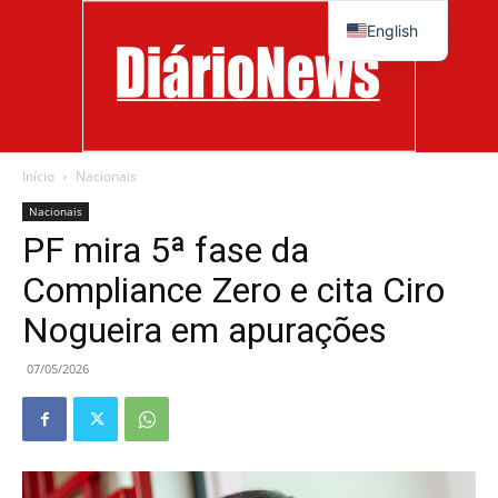
English
Início
Nacionais
Diário
Nacionais
PF mira 5ª fase da
Compliance Zero e cita Ciro
News
Nogueira em apurações
07/05/2026