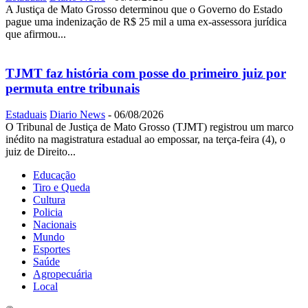
A Justiça de Mato Grosso determinou que o Governo do Estado
pague uma indenização de R$ 25 mil a uma ex-assessora jurídica
que afirmou...
TJMT faz história com posse do primeiro juiz por
permuta entre tribunais
Estaduais
Diario News
-
06/08/2026
O Tribunal de Justiça de Mato Grosso (TJMT) registrou um marco
inédito na magistratura estadual ao empossar, na terça-feira (4), o
juiz de Direito...
Educação
Tiro e Queda
Cultura
Policia
Nacionais
Mundo
Esportes
Saúde
Agropecuária
Local