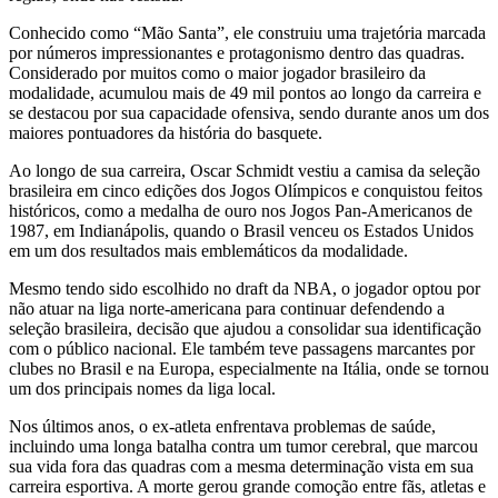
Conhecido como “Mão Santa”, ele construiu uma trajetória marcada
por números impressionantes e protagonismo dentro das quadras.
Considerado por muitos como o maior jogador brasileiro da
modalidade, acumulou mais de 49 mil pontos ao longo da carreira e
se destacou por sua capacidade ofensiva, sendo durante anos um dos
maiores pontuadores da história do basquete.
Ao longo de sua carreira, Oscar Schmidt vestiu a camisa da seleção
brasileira em cinco edições dos Jogos Olímpicos e conquistou feitos
históricos, como a medalha de ouro nos Jogos Pan-Americanos de
1987, em Indianápolis, quando o Brasil venceu os Estados Unidos
em um dos resultados mais emblemáticos da modalidade.
Mesmo tendo sido escolhido no draft da NBA, o jogador optou por
não atuar na liga norte-americana para continuar defendendo a
seleção brasileira, decisão que ajudou a consolidar sua identificação
com o público nacional. Ele também teve passagens marcantes por
clubes no Brasil e na Europa, especialmente na Itália, onde se tornou
um dos principais nomes da liga local.
Nos últimos anos, o ex-atleta enfrentava problemas de saúde,
incluindo uma longa batalha contra um tumor cerebral, que marcou
sua vida fora das quadras com a mesma determinação vista em sua
carreira esportiva. A morte gerou grande comoção entre fãs, atletas e