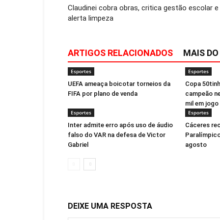
Claudinei cobra obras, critica gestão escolar e
alerta limpeza
ARTIGOS RELACIONADOS
MAIS DO
Esportes
Esportes
UEFA ameaça boicotar torneios da
Copa 50tinh
FIFA por plano de venda
campeão ne
mil em jogo
Esportes
Esportes
Inter admite erro após uso de áudio
Cáceres re
falso do VAR na defesa de Victor
Paralímpico
Gabriel
agosto
DEIXE UMA RESPOSTA