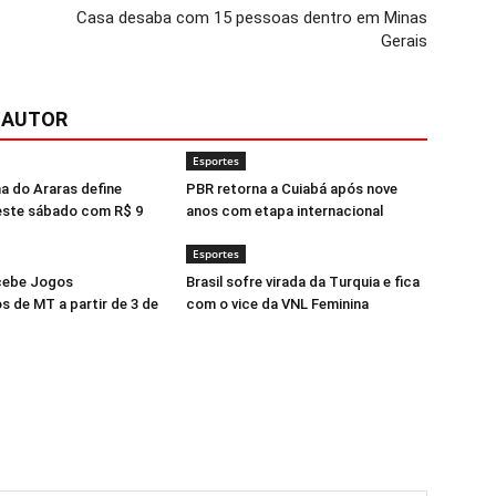
Casa desaba com 15 pessoas dentro em Minas
Gerais
 AUTOR
Esportes
a do Araras define
PBR retorna a Cuiabá após nove
ste sábado com R$ 9
anos com etapa internacional
Esportes
cebe Jogos
Brasil sofre virada da Turquia e fica
s de MT a partir de 3 de
com o vice da VNL Feminina