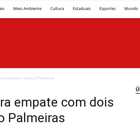
ais
Meio Ambiente
Cultura
Estaduais
Esportes
Mundo
Diário
is expulsos contra o Palmeiras
Ú
ura empate com dois
o Palmeiras
News