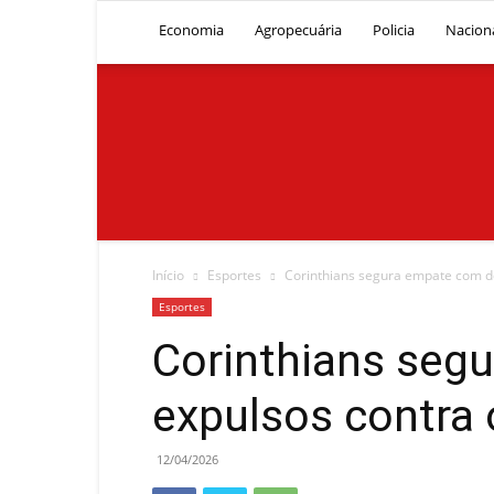
Economia
Agropecuária
Policia
Nacion
Início
Esportes
Corinthians segura empate com do
Esportes
Corinthians seg
expulsos contra 
12/04/2026