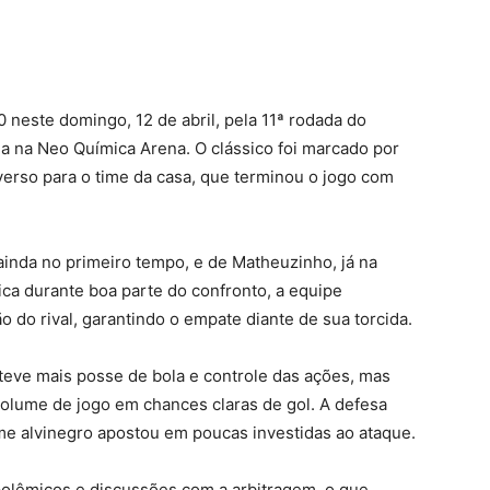
 neste domingo, 12 de abril, pela 11ª rodada do
a na Neo Química Arena. O clássico foi marcado por
dverso para o time da casa, que terminou o jogo com
ainda no primeiro tempo, e de Matheuzinho, já na
a durante boa parte do confronto, a equipe
o do rival, garantindo o empate diante de sua torcida.
eve mais posse de bola e controle das ações, mas
volume de jogo em chances claras de gol. A defesa
ime alvinegro apostou em poucas investidas ao ataque.
polêmicos e discussões com a arbitragem, o que