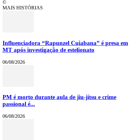
©
MAIS HISTÓRIAS
Influenciadora “Rapunzel Cuiabana” é presa em
MT após investigação de estelionato
06/08/2026
PM é morto durante aula de jiu-jítsu e crime
passional é...
06/08/2026