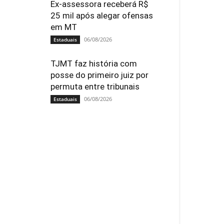
Ex-assessora receberá R$
25 mil após alegar ofensas
em MT
06/08/2026
Estaduais
TJMT faz história com
posse do primeiro juiz por
permuta entre tribunais
06/08/2026
Estaduais