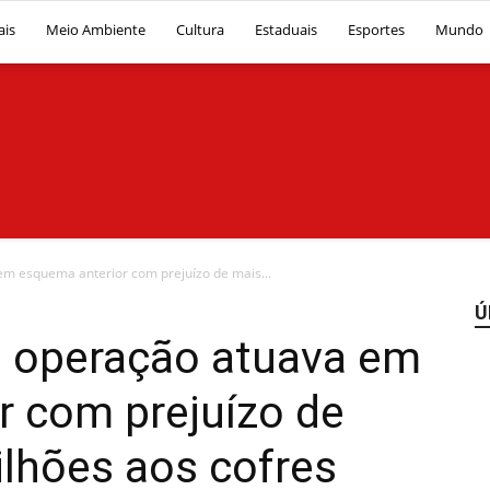
ais
Meio Ambiente
Cultura
Estaduais
Esportes
Mundo
Diário
em esquema anterior com prejuízo de mais...
Ú
a operação atuava em
r com prejuízo de
News
lhões aos cofres