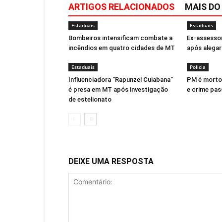
ARTIGOS RELACIONADOS
MAIS DO
Estaduais
Estaduais
Bombeiros intensificam combate a
Ex-assessor
incêndios em quatro cidades de MT
após alega
Estaduais
Policia
Influenciadora “Rapunzel Cuiabana”
PM é morto 
é presa em MT após investigação
e crime pas
de estelionato
DEIXE UMA RESPOSTA