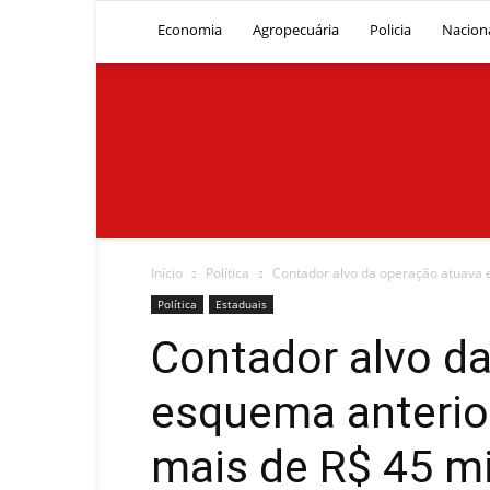
Economia
Agropecuária
Policia
Nacion
Início
Política
Contador alvo da operação atuava 
Política
Estaduais
Contador alvo d
esquema anterio
mais de R$ 45 mi