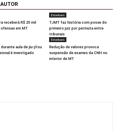
 AUTOR
Estaduais
a receberá R$ 25 mil
TJMT faz história com posse do
r ofensas em MT
primeiro juiz por permuta entre
tribunais
Estaduais
durante aula de jiu-jítsu
Redução de valores provoca
sional é investigado
suspensão de exames da CNH no
interior de MT