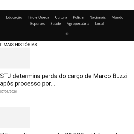
Educação
Tiro e Queda
Cultura
Policia
Nacionais
Mundo
Esportes
Saúde
Agropecuária
Local
©
MAIS HISTÓRIAS
STJ determina perda do cargo de Marco Buzzi
após processo por...
07/08/2026