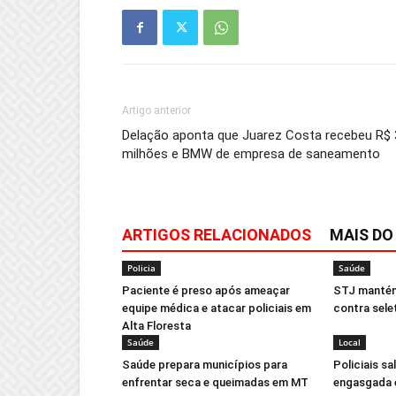
Artigo anterior
Delação aponta que Juarez Costa recebeu R$ 
milhões e BMW de empresa de saneamento
ARTIGOS RELACIONADOS
MAIS DO
Policia
Saúde
Paciente é preso após ameaçar
STJ mantém
equipe médica e atacar policiais em
contra sel
Alta Floresta
Saúde
Local
Saúde prepara municípios para
Policiais s
enfrentar seca e queimadas em MT
engasgada 