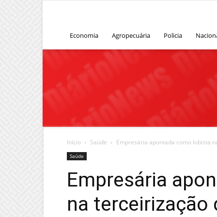
Economia
Agropecuária
Policia
Nacion
Início
Saúde
Empresária apontada como lobista na
Saúde
Empresária apon
na terceirização