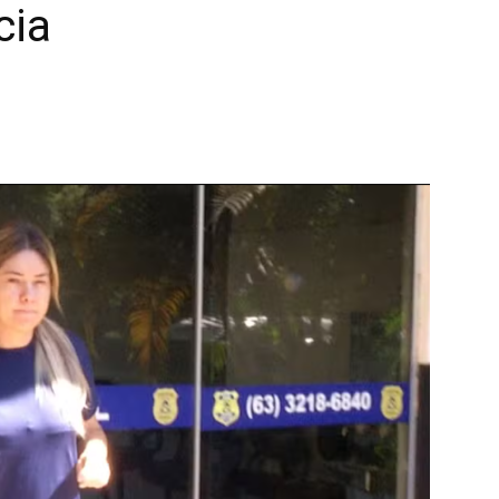
cia
News