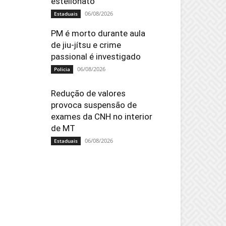
estelionato
06/08/2026
Estaduais
PM é morto durante aula
de jiu-jítsu e crime
passional é investigado
06/08/2026
Policia
Redução de valores
provoca suspensão de
exames da CNH no interior
de MT
06/08/2026
Estaduais