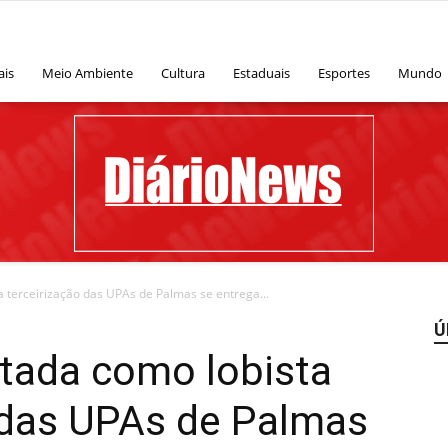
ais
Meio Ambiente
Cultura
Estaduais
Esportes
Mundo
 terceirização das UPAs de Palmas se entrega...
Ú
Diário
tada como lobista
 das UPAs de Palmas