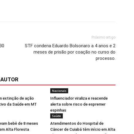
Próximo artigo
30
STF condena Eduardo Bolsonaro a 4 anos e 2
meses de prisão por coação no curso do
processo.
 AUTOR
Nacionais
 extinção de ação
Influenciador viraliza e reacende
etivo da Saúde em MT
alerta sobre risco de espremer
espinhas
Saúde
alvam bebê de 8 meses
Atendimentos do Hospital de
em Alta Floresta
Câncer de Cuiabá têm início em Alta