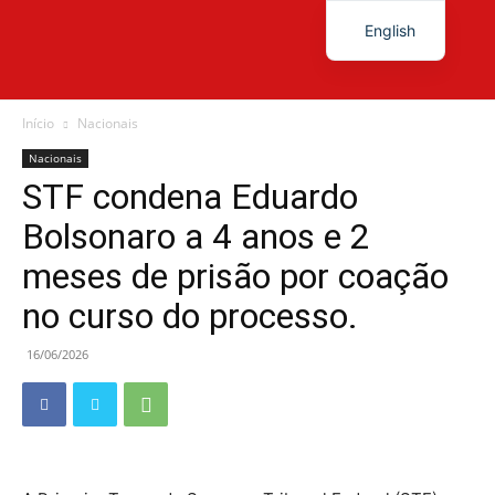
English
Diário
Início
Nacionais
Nacionais
STF condena Eduardo
News
Bolsonaro a 4 anos e 2
meses de prisão por coação
no curso do processo.
16/06/2026