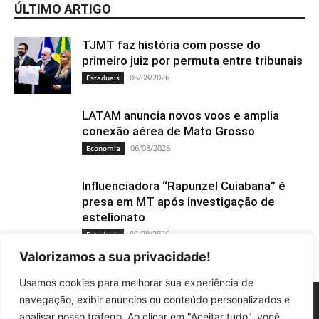
ÚLTIMO ARTIGO
TJMT faz história com posse do
primeiro juiz por permuta entre tribunais
06/08/2026
Estaduais
LATAM anuncia novos voos e amplia
conexão aérea de Mato Grosso
06/08/2026
Economia
Influenciadora “Rapunzel Cuiabana” é
presa em MT após investigação de
estelionato
06/08/2026
Estaduais
Valorizamos a sua privacidade!
Usamos cookies para melhorar sua experiência de
navegação, exibir anúncios ou conteúdo personalizados e
analisar nosso tráfego. Ao clicar em "Aceitar tudo", você