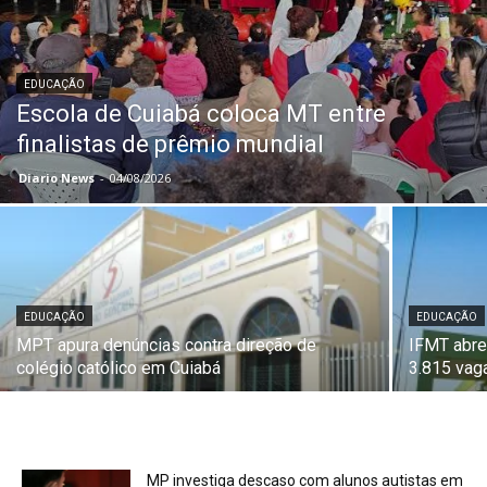
EDUCAÇÃO
Escola de Cuiabá coloca MT entre
finalistas de prêmio mundial
Diario News
-
04/08/2026
EDUCAÇÃO
EDUCAÇÃO
MPT apura denúncias contra direção de
IFMT abre
colégio católico em Cuiabá
3.815 vag
MP investiga descaso com alunos autistas em