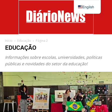
English
Início
Educação
Página 2
Diário
EDUCAÇÃO
Informações sobre escolas, universidades, políticas
públicas e novidades do setor da educação!
News