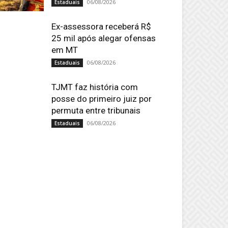
06/08/2026
Estaduais
Ex-assessora receberá R$
25 mil após alegar ofensas
em MT
06/08/2026
Estaduais
TJMT faz história com
posse do primeiro juiz por
permuta entre tribunais
06/08/2026
Estaduais