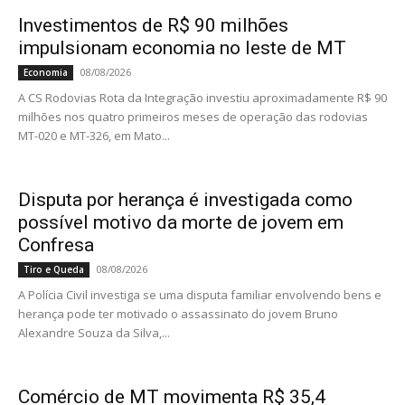
Investimentos de R$ 90 milhões
impulsionam economia no leste de MT
08/08/2026
Economia
A CS Rodovias Rota da Integração investiu aproximadamente R$ 90
milhões nos quatro primeiros meses de operação das rodovias
MT-020 e MT-326, em Mato...
Disputa por herança é investigada como
possível motivo da morte de jovem em
Confresa
08/08/2026
Tiro e Queda
A Polícia Civil investiga se uma disputa familiar envolvendo bens e
herança pode ter motivado o assassinato do jovem Bruno
Alexandre Souza da Silva,...
Comércio de MT movimenta R$ 35,4