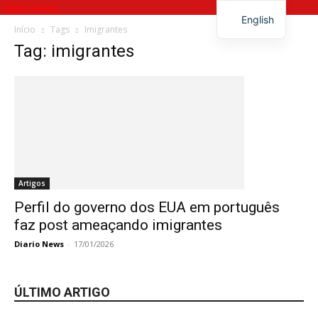
Diário News
English
Início
Tags
Imigrantes
Tag: imigrantes
Artigos
Perfil do governo dos EUA em português
faz post ameaçando imigrantes
Diario News
-
17/01/2026
ÚLTIMO ARTIGO