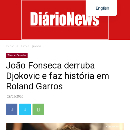
English
Início
Tiro e Queda
Diário
Tiro e Queda
João Fonseca derruba
Djokovic e faz história em
News
Roland Garros
29/05/2026