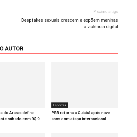
Próximo artigo
Deepfakes sexuais crescem e expõem meninas
à violência digital
DO AUTOR
Esportes
a do Araras define
PBR retorna a Cuiabá após nove
ste sábado com R$ 9
anos com etapa internacional