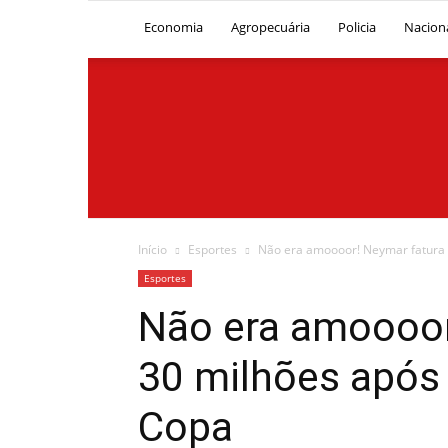
Economia
Agropecuária
Policia
Nacion
Início
Esportes
Não era amoooor! Neymar fatura R
Esportes
Não era amoooor
30 milhões após
Copa