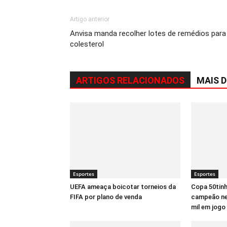
Artigo anterior
Anvisa manda recolher lotes de remédios para
colesterol
ARTIGOS RELACIONADOS
MAIS 
Esportes
Esportes
UEFA ameaça boicotar torneios da
Copa 50tinh
FIFA por plano de venda
campeão ne
mil em jogo