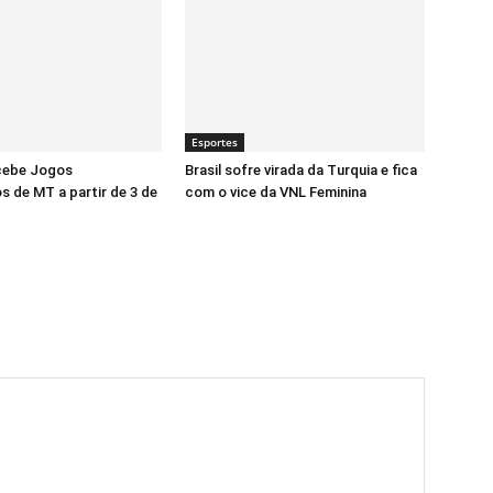
Esportes
cebe Jogos
Brasil sofre virada da Turquia e fica
s de MT a partir de 3 de
com o vice da VNL Feminina