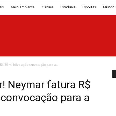
ais
Meio Ambiente
Cultura
Estaduais
Esportes
Mundo
Diário
$ 30 milhões após convocação para a...
! Neymar fatura R$
 convocação para a
News