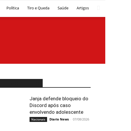
Política
Tiro e Queda
Saúde
Artigos
ÚLTIMO ARTIGO
Janja defende bloqueio do
Discord após caso
envolvendo adolescente
Diario News
-
07/08/2026
Nacionais