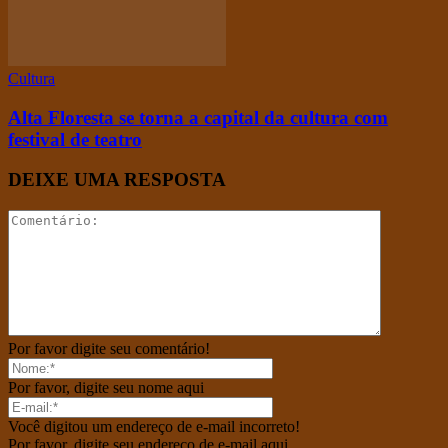
Cultura
Alta Floresta se torna a capital da cultura com
festival de teatro
DEIXE UMA RESPOSTA
Por favor digite seu comentário!
Por favor, digite seu nome aqui
Você digitou um endereço de e-mail incorreto!
Por favor, digite seu endereço de e-mail aqui