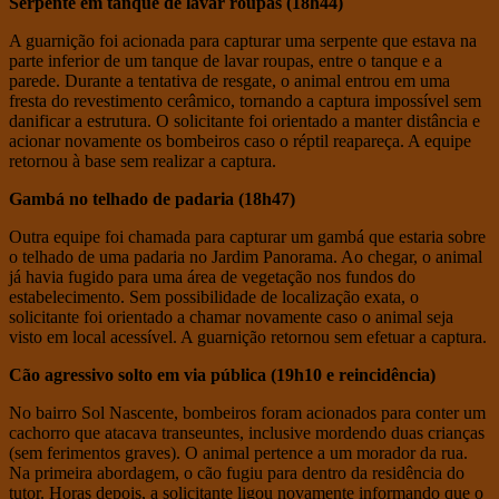
Serpente em tanque de lavar roupas (18h44)
A guarnição foi acionada para capturar uma serpente que estava na
parte inferior de um tanque de lavar roupas, entre o tanque e a
parede. Durante a tentativa de resgate, o animal entrou em uma
fresta do revestimento cerâmico, tornando a captura impossível sem
danificar a estrutura. O solicitante foi orientado a manter distância e
acionar novamente os bombeiros caso o réptil reapareça. A equipe
retornou à base sem realizar a captura.
Gambá no telhado de padaria (18h47)
Outra equipe foi chamada para capturar um gambá que estaria sobre
o telhado de uma padaria no Jardim Panorama. Ao chegar, o animal
já havia fugido para uma área de vegetação nos fundos do
estabelecimento. Sem possibilidade de localização exata, o
solicitante foi orientado a chamar novamente caso o animal seja
visto em local acessível. A guarnição retornou sem efetuar a captura.
Cão agressivo solto em via pública (19h10 e reincidência)
No bairro Sol Nascente, bombeiros foram acionados para conter um
cachorro que atacava transeuntes, inclusive mordendo duas crianças
(sem ferimentos graves). O animal pertence a um morador da rua.
Na primeira abordagem, o cão fugiu para dentro da residência do
tutor. Horas depois, a solicitante ligou novamente informando que o