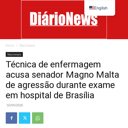
English
Início
Nacionais
Diário
Nacionais
Técnica de enfermagem
acusa senador Magno Malta
News
de agressão durante exame
em hospital de Brasília
02/05/2026