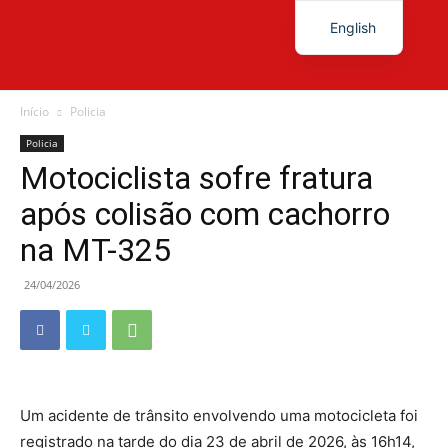
English
Diário
Início
Policia
Policia
Motociclista sofre fratura
News
após colisão com cachorro
na MT-325
24/04/2026
Um acidente de trânsito envolvendo uma motocicleta foi
registrado na tarde do dia 23 de abril de 2026, às 16h14,