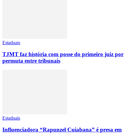
Estaduais
TJMT faz história com posse do primeiro juiz por
permuta entre tribunais
Estaduais
Influenciadora “Rapunzel Cuiabana” é presa em