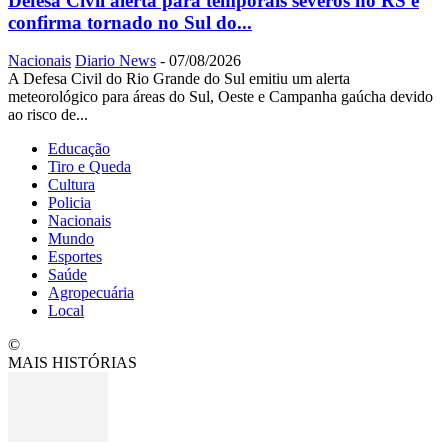
Defesa Civil alerta para temporais severos no RS e
confirma tornado no Sul do...
Nacionais
Diario News
-
07/08/2026
A Defesa Civil do Rio Grande do Sul emitiu um alerta
meteorológico para áreas do Sul, Oeste e Campanha gaúcha devido
ao risco de...
Educação
Tiro e Queda
Cultura
Policia
Nacionais
Mundo
Esportes
Saúde
Agropecuária
Local
©
MAIS HISTÓRIAS