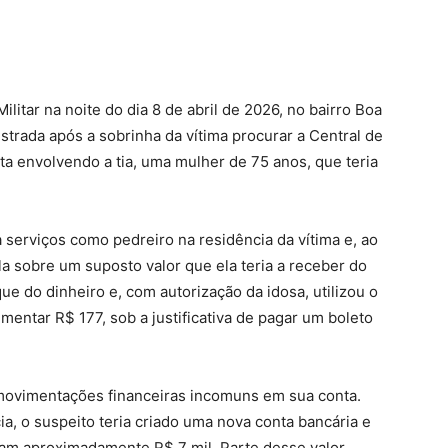
ilitar na noite do dia 8 de abril de 2026, no bairro Boa
istrada após a sobrinha da vítima procurar a Central de
ta envolvendo a tia, uma mulher de 75 anos, que teria
 serviços como pedreiro na residência da vítima e, ao
la sobre um suposto valor que ela teria a receber do
ue do dinheiro e, com autorização da idosa, utilizou o
mentar R$ 177, sob a justificativa de pagar um boleto
movimentações financeiras incomuns em sua conta.
a, o suspeito teria criado uma nova conta bancária e
mam aproximadamente R$ 7 mil. Parte desse valor,