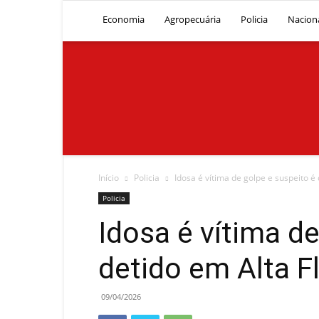
Economia
Agropecuária
Policia
Nacion
Início
Policia
Idosa é vítima de golpe e suspeito é
Policia
Idosa é vítima de
detido em Alta F
09/04/2026