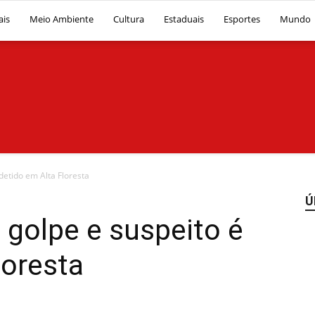
ais
Meio Ambiente
Cultura
Estaduais
Esportes
Mundo
Diário
 detido em Alta Floresta
Ú
 golpe e suspeito é
loresta
News