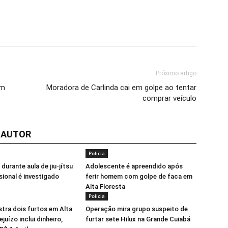
Próximo artigo
am
Moradora de Carlinda cai em golpe ao tentar
comprar veículo
 AUTOR
Policia
durante aula de jiu-jítsu
Adolescente é apreendido após
sional é investigado
ferir homem com golpe de faca em
Alta Floresta
Policia
stra dois furtos em Alta
Operação mira grupo suspeito de
ejuízo inclui dinheiro,
furtar sete Hilux na Grande Cuiabá