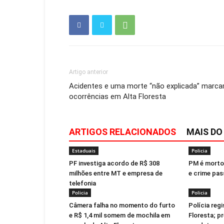
Artigo anterior
Acidentes e uma morte “não explicada” marc
ocorrências em Alta Floresta
ARTIGOS RELACIONADOS
MAIS DO
Estaduais
Policia
PF investiga acordo de R$ 308
PM é morto 
milhões entre MT e empresa de
e crime pas
telefonia
Policia
Policia
Câmera falha no momento do furto
Polícia regi
e R$ 1,4 mil somem de mochila em
Floresta; pr