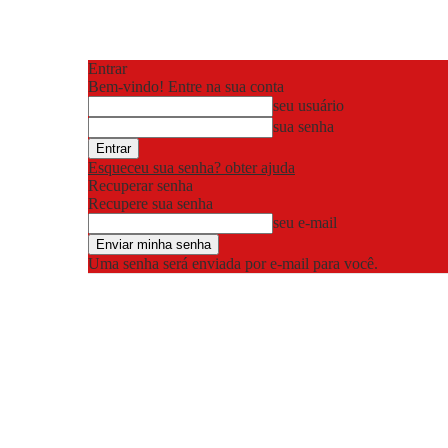
Entrar
Bem-vindo! Entre na sua conta
seu usuário
sua senha
Esqueceu sua senha? obter ajuda
Recuperar senha
Recupere sua senha
seu e-mail
Uma senha será enviada por e-mail para você.