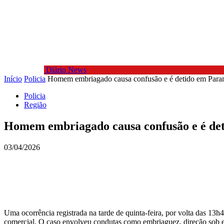
Diário News
Início
Policia
Homem embriagado causa confusão e é detido em Paran
Policia
Região
Homem embriagado causa confusão e é det
03/04/2026
Uma ocorrência registrada na tarde de quinta-feira, por volta das 13
comercial. O caso envolveu condutas como embriaguez, direção sob efe