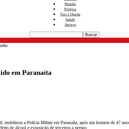
Mundo
Política
Tiro e Queda
Saúde
Artigos
aíta
ido em Paranaíta
h40, mobilizou a Polícia Militar em Paranaíta, após um homem de 47 ano
ito de álcool e exposição de terceiros a perigo.