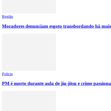
Região
Moradores denunciam esgoto transbordando há mais 
Policia
PM é morto durante aula de jiu-jítsu e crime passiona