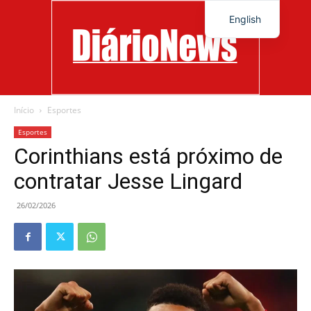
English
Início
Esportes
Diário
Esportes
Corinthians está próximo de
contratar Jesse Lingard
News
26/02/2026