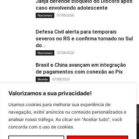
Janja defende bloqueio do Discord após
caso envolvendo adolescente
07/08/2026
Nacionais
Defesa Civil alerta para temporais
severos no RS e confirma tornado no Sul
do...
07/08/2026
Nacionais
Brasil e China avançam em integração
de pagamentos com conexão ao Pix
07/08/2026
Mundo
Valorizamos a sua privacidade!
Usamos cookies para melhorar sua experiência de
navegação, exibir anúncios ou conteúdo personalizados e
analisar nosso tráfego. Ao clicar em "Aceitar tudo", você
concorda com o uso de cookies.
Educação
Tiro e Queda
Cultura
Policia
Nacionais
Mundo
Esportes
Saúde
Agropecuária
Local