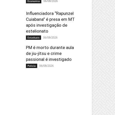
06/08/2026
Economia
Influenciadora “Rapunzel
Cuiabana” é presa em MT
após investigação de
estelionato
06/08/2026
Estaduais
PM é morto durante aula
de jiu-jítsu e crime
passional é investigado
06/08/2026
Policia