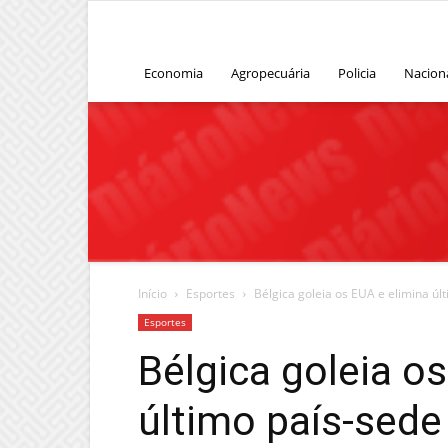
Economia
Agropecuária
Policia
Nacion
Início
Esportes
Bélgica goleia os EUA e elimina úl
Esportes
Bélgica goleia o
último país-sede