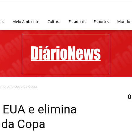
ais
Meio Ambiente
Cultura
Estaduais
Esportes
Mundo
timo país-sede da Copa
Ú
Diário
s EUA e elimina
 da Copa