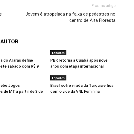
Próximo artigo
e
Jovem é atropelada na faixa de pedestres no
centro de Alta Floresta
 AUTOR
Esportes
a do Araras define
PBR retorna a Cuiabá após nove
ste sábado com R$ 9
anos com etapa internacional
Esportes
cebe Jogos
Brasil sofre virada da Turquia e fica
s de MT a partir de 3 de
com o vice da VNL Feminina