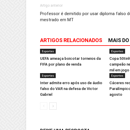
Artigo anterior
Professor é demitido por usar diploma falso d
mestrado em MT
ARTIGOS RELACIONADOS
MAIS DO
Esportes
Esportes
UEFA ameaça boicotar torneios da
Copa 50tinh
FIFA por plano de venda
campeão ne
mil em jogo
Esportes
Esportes
Inter admite erro após uso de áudio
Cáceres re
falso do VAR na defesa de Victor
Paralímpico
Gabriel
agosto