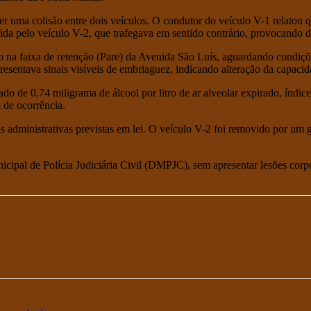
er uma colisão entre dois veículos. O condutor do veículo V-1 relatou 
ida pelo veículo V-2, que trafegava em sentido contrário, provocando d
do na faixa de retenção (Pare) da Avenida São Luís, aguardando condiçõ
resentava sinais visíveis de embriaguez, indicando alteração da capaci
ado de 0,74 miligrama de álcool por litro de ar alveolar expirado, índic
 de ocorrência.
s administrativas previstas em lei. O veículo V-2 foi removido por um 
ipal de Polícia Judiciária Civil (DMPJC), sem apresentar lesões corpo