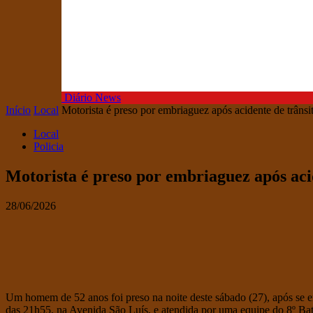
Diário News
Início
Local
Motorista é preso por embriaguez após acidente de trânsi
Local
Policia
Motorista é preso por embriaguez após aci
28/06/2026
Um homem de 52 anos foi preso na noite deste sábado (27), após se env
das 21h55, na Avenida São Luís, e atendida por uma equipe do 8º Bata