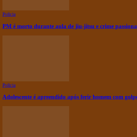
Policia
PM é morto durante aula de jiu-jítsu e crime passiona
Policia
Adolescente é apreendido após ferir homem com golpe