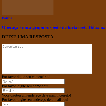
Policia
Operação mira grupo suspeito de furtar sete Hilux 
DEIXE UMA RESPOSTA
Por favor digite seu comentário!
Por favor, digite seu nome aqui
Você digitou um endereço de e-mail incorreto!
Por favor, digite seu endereço de e-mail aqui