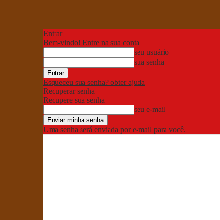
Entrar
Bem-vindo! Entre na sua conta
seu usuário
sua senha
Esqueceu sua senha? obter ajuda
Recuperar senha
Recupere sua senha
seu e-mail
Uma senha será enviada por e-mail para você.