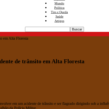
Mundo
Política
Tiro e Queda
Saúde
Artigos
to em Alta Floresta
dente de trânsito em Alta Floresta
olver em um acidente de trânsito e ser flagrado dirigindo sob a influênc
lhão da Polícia Militar.