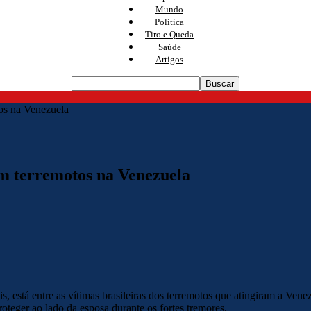
Mundo
Política
Tiro e Queda
Saúde
Artigos
os na Venezuela
m terremotos na Venezuela
, está entre as vítimas brasileiras dos terremotos que atingiram a Venez
oteger ao lado da esposa durante os fortes tremores.