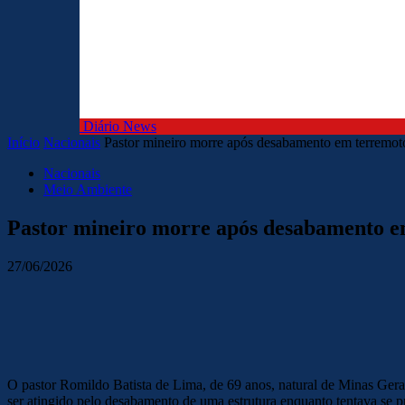
Diário News
Início
Nacionais
Pastor mineiro morre após desabamento em terremot
Nacionais
Meio Ambiente
Pastor mineiro morre após desabamento e
27/06/2026
O pastor Romildo Batista de Lima, de 69 anos, natural de Minas Gerais
ser atingido pelo desabamento de uma estrutura enquanto tentava se pr