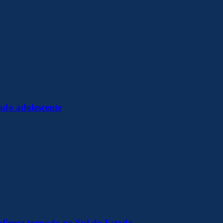
ndo adolescente
onfirma tornado no Sul do Estado