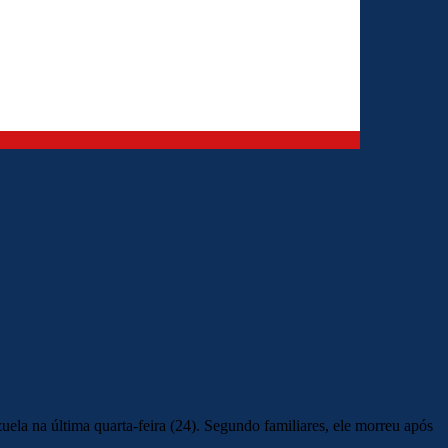
uela na última quarta-feira (24). Segundo familiares, ele morreu após