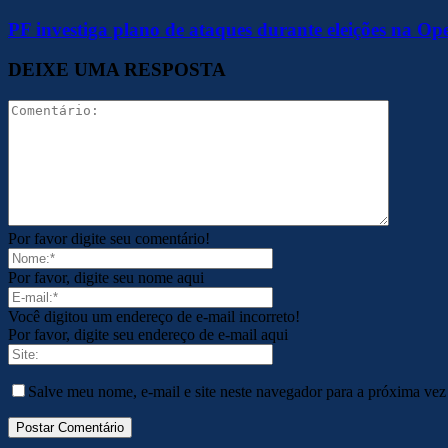
PF investiga plano de ataques durante eleições na O
DEIXE UMA RESPOSTA
Por favor digite seu comentário!
Por favor, digite seu nome aqui
Você digitou um endereço de e-mail incorreto!
Por favor, digite seu endereço de e-mail aqui
Salve meu nome, e-mail e site neste navegador para a próxima vez