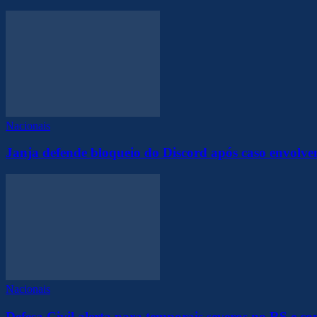
Nacionais
Janja defende bloqueio do Discord após caso envolve
Nacionais
Defesa Civil alerta para temporais severos no RS e c