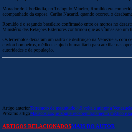
Morador de Uberlândia, no Triângulo Mineiro, Romildo era conhecido 
acompanhado da esposa, Carlha Nacarid, quando ocorreu o desabamen
Romildo é o segundo brasileiro confirmado entre os mortos no desastr
Ministério das Relações Exteriores confirmou que as vítimas são um 
Os terremotos deixaram um rastro de destruição na Venezuela, com ce
enviou bombeiros, médicos e ajuda humanitária para auxiliar nas ope
autoridades e da população.
Artigo anterior
Terremoto de magnitude 4,9 volta a atingir a Venezuel
Próximo artigo
Macacos zogue-zogue recebem tratamento médico e são
ARTIGOS RELACIONADOS
MAIS DO AUTOR