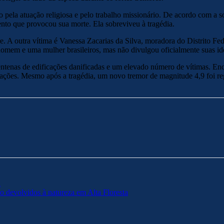
pela atuação religiosa e pelo trabalho missionário. De acordo com a s
to que provocou sua morte. Ela sobreviveu à tragédia.
e. A outra vítima é Vanessa Zacarias da Silva, moradora do Distrito F
homem e uma mulher brasileiros, mas não divulgou oficialmente suas id
ntenas de edificações danificadas e um elevado número de vítimas. En
rações. Mesmo após a tragédia, um novo tremor de magnitude 4,9 foi re
a
 devolvidos à natureza em Alta Floresta